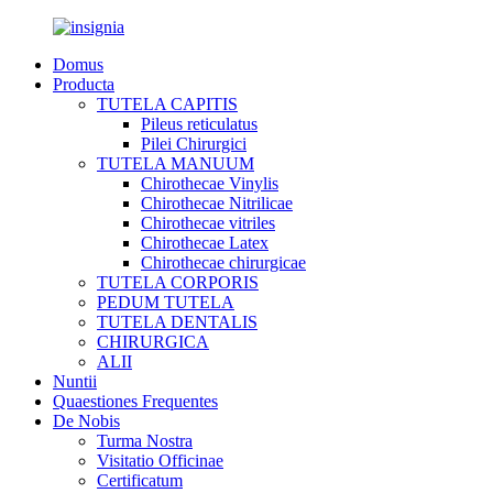
Domus
Producta
TUTELA CAPITIS
Pileus reticulatus
Pilei Chirurgici
TUTELA MANUUM
Chirothecae Vinylis
Chirothecae Nitrilicae
Chirothecae vitriles
Chirothecae Latex
Chirothecae chirurgicae
TUTELA CORPORIS
PEDUM TUTELA
TUTELA DENTALIS
CHIRURGICA
ALII
Nuntii
Quaestiones Frequentes
De Nobis
Turma Nostra
Visitatio Officinae
Certificatum