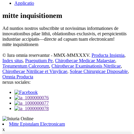
Applicatio
mitte inquisitionem
Ad nuntios nostros subscribite ut novissimas informationes de
innovationibus pilae lithii, oblationibus exclusivis, et perspicientiis
industriae accipiatis—directe ad capsam tuam electronicam!
mitte inquisitionem
© Iura omnia reservantur - MMX-MMXXXV.
Producta Insignia
,
Index situs
,
Praeputium Pe
,
Chirothecae Medicae Malaesiae
,
Tegumentum Calceorum
,
Chirothecae Examinationis Nitrilicae
,
Chirothecae Nitrilicae et Vinylicae
,
Soleae Chirurgicae Disposable
,
Omnia Producta
nexus sociales:
Mitte Epistulam Electronicam
x