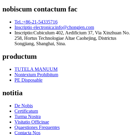
nobiscum contactum fac
Tel.:
+86-21-54335716
Inscriptio electronica:
info@chongjen.com
Inscriptio:
Cubiculum 402, Aedificium 37, Via Xinzhuan No.
258, Hortus Technologiae Altae Caohejing, Districtus
Songjiang, Shanghai, Sina.
productum
TUTELA MANUUM
Nontextum Prohibitum
PE Disposable
notitia
De Nobis
Certificatum
Turma Nostra
Visitatio Officinae
Quaestiones Frequentes
Contacta Nos