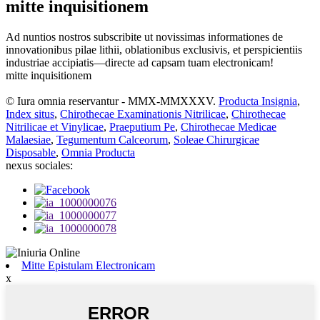
mitte inquisitionem
Ad nuntios nostros subscribite ut novissimas informationes de
innovationibus pilae lithii, oblationibus exclusivis, et perspicientiis
industriae accipiatis—directe ad capsam tuam electronicam!
mitte inquisitionem
© Iura omnia reservantur - MMX-MMXXXV.
Producta Insignia
,
Index situs
,
Chirothecae Examinationis Nitrilicae
,
Chirothecae
Nitrilicae et Vinylicae
,
Praeputium Pe
,
Chirothecae Medicae
Malaesiae
,
Tegumentum Calceorum
,
Soleae Chirurgicae
Disposable
,
Omnia Producta
nexus sociales:
Mitte Epistulam Electronicam
x