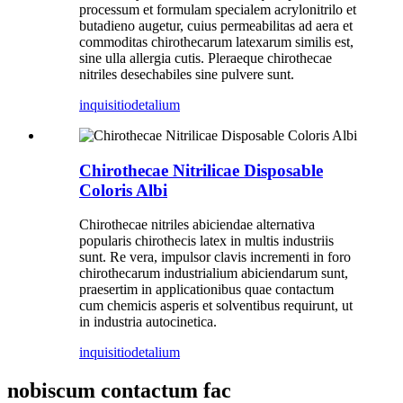
processum et formulam specialem acrylonitrilo et
butadieno augetur, cuius permeabilitas ad aera et
commoditas chirothecarum latexarum similis est,
sine ulla allergia cutis. Pleraeque chirothecae
nitriles desechabiles sine pulvere sunt.
inquisitio
detalium
Chirothecae Nitrilicae Disposable
Coloris Albi
Chirothecae nitriles abiciendae alternativa
popularis chirothecis latex in multis industriis
sunt. Re vera, impulsor clavis incrementi in foro
chirothecarum industrialium abiciendarum sunt,
praesertim in applicationibus quae contactum
cum chemicis asperis et solventibus requirunt, ut
in industria autocinetica.
inquisitio
detalium
nobiscum contactum fac