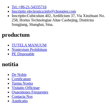
Tel.:
+86-21-54335716
Inscriptio electronica:
info@chongjen.com
Inscriptio:
Cubiculum 402, Aedificium 37, Via Xinzhuan No.
258, Hortus Technologiae Altae Caohejing, Districtus
Songjiang, Shanghai, Sina.
productum
TUTELA MANUUM
Nontextum Prohibitum
PE Disposable
notitia
De Nobis
Certificatum
Turma Nostra
Visitatio Officinae
Quaestiones Frequentes
Contacta Nos
Applicatio