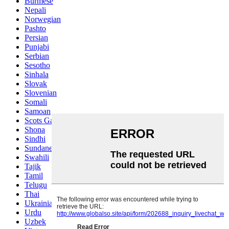
Burmese
Nepali
Norwegian
Pashto
Persian
Punjabi
Serbian
Sesotho
Sinhala
Slovak
Slovenian
Somali
Samoan
Scots Gaelic
Shona
Sindhi
Sundanese
Swahili
Tajik
Tamil
Telugu
Thai
Ukrainian
Urdu
Uzbek