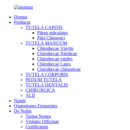
Domus
Producta
TUTELA CAPITIS
Pileus reticulatus
Pilei Chirurgici
TUTELA MANUUM
Chirothecae Vinylis
Chirothecae Nitrilicae
Chirothecae vitriles
Chirothecae Latex
Chirothecae chirurgicae
TUTELA CORPORIS
PEDUM TUTELA
TUTELA DENTALIS
CHIRURGICA
ALII
Nuntii
Quaestiones Frequentes
De Nobis
Turma Nostra
Visitatio Officinae
Certificatum