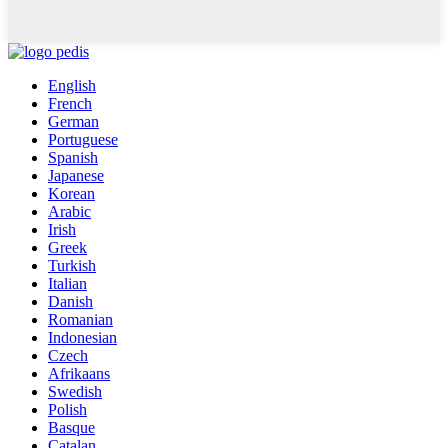
English
French
German
Portuguese
Spanish
Japanese
Korean
Arabic
Irish
Greek
Turkish
Italian
Danish
Romanian
Indonesian
Czech
Afrikaans
Swedish
Polish
Basque
Catalan