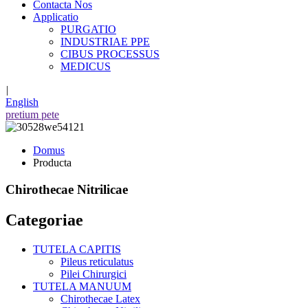
Contacta Nos
Applicatio
PURGATIO
INDUSTRIAE PPE
CIBUS PROCESSUS
MEDICUS
|
English
pretium pete
Domus
Producta
Chirothecae Nitrilicae
Categoriae
TUTELA CAPITIS
Pileus reticulatus
Pilei Chirurgici
TUTELA MANUUM
Chirothecae Latex