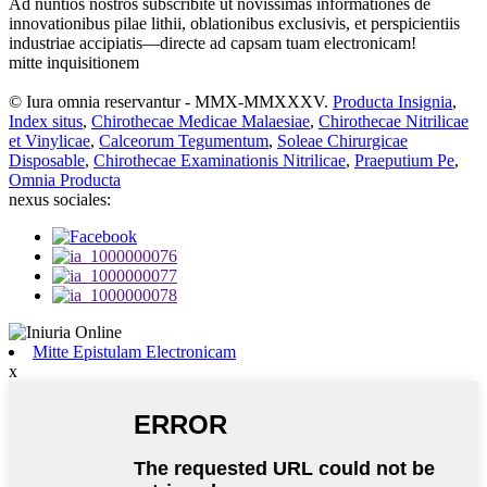
Ad nuntios nostros subscribite ut novissimas informationes de
innovationibus pilae lithii, oblationibus exclusivis, et perspicientiis
industriae accipiatis—directe ad capsam tuam electronicam!
mitte inquisitionem
© Iura omnia reservantur - MMX-MMXXXV.
Producta Insignia
,
Index situs
,
Chirothecae Medicae Malaesiae
,
Chirothecae Nitrilicae
et Vinylicae
,
Calceorum Tegumentum
,
Soleae Chirurgicae
Disposable
,
Chirothecae Examinationis Nitrilicae
,
Praeputium Pe
,
Omnia Producta
nexus sociales:
Mitte Epistulam Electronicam
x