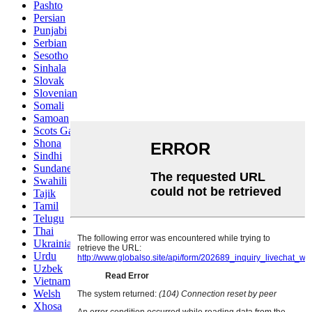
Pashto
Persian
Punjabi
Serbian
Sesotho
Sinhala
Slovak
Slovenian
Somali
Samoan
Scots Gaelic
Shona
Sindhi
Sundanese
Swahili
Tajik
Tamil
Telugu
Thai
Ukrainian
Urdu
Uzbek
Vietnamese
Welsh
Xhosa