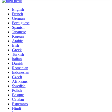
English
French
German
Portuguese
Spanish
Japanese
Korean
Arabic
Irish
Greek
Turkish
Italian
Danish
Romanian
Indonesian
Czech
Afrikaans
Swedish
Polish
Basque
Catalan
Esperanto
Hindi