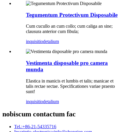
Tegumentum Protectivum Disposabile
Cum cucullo an cum collo; cum caliga an sine;
clausura anterior cum fibula;
inquisitio
detalium
Vestimenta disposable pro camera
munda
Elastica in manicis et lumbis et talis; manicae et
talis rectae sectae. Specificationes variae praesto
sunt!
inquisitio
detalium
nobiscum contactum fac
Tel.:
+86-21-54335716
Inscriptio electronica:
info@chongjen.com