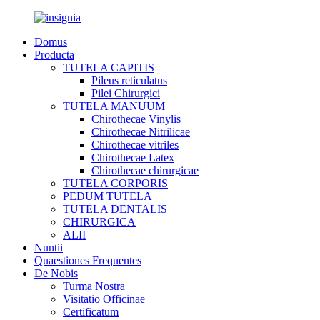
Domus
Producta
TUTELA CAPITIS
Pileus reticulatus
Pilei Chirurgici
TUTELA MANUUM
Chirothecae Vinylis
Chirothecae Nitrilicae
Chirothecae vitriles
Chirothecae Latex
Chirothecae chirurgicae
TUTELA CORPORIS
PEDUM TUTELA
TUTELA DENTALIS
CHIRURGICA
ALII
Nuntii
Quaestiones Frequentes
De Nobis
Turma Nostra
Visitatio Officinae
Certificatum