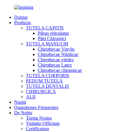
Domus
Producta
TUTELA CAPITIS
Pileus reticulatus
Pilei Chirurgici
TUTELA MANUUM
Chirothecae Vinylis
Chirothecae Nitrilicae
Chirothecae vitriles
Chirothecae Latex
Chirothecae chirurgicae
TUTELA CORPORIS
PEDUM TUTELA
TUTELA DENTALIS
CHIRURGICA
ALII
Nuntii
Quaestiones Frequentes
De Nobis
Turma Nostra
Visitatio Officinae
Certificatum