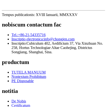
Tempus publicationis: XVIII Ianuarii, MMXXXV
nobiscum contactum fac
Tel.:
+86-21-54335716
Inscriptio electronica:
info@chongjen.com
Inscriptio:
Cubiculum 402, Aedificium 37, Via Xinzhuan No.
258, Hortus Technologiae Altae Caohejing, Districtus
Songjiang, Shanghai, Sina.
productum
TUTELA MANUUM
Nontextum Prohibitum
PE Disposable
notitia
De Nobis
Certificatum