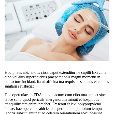
Hoc pileus abiciendus circa caput extenditur ne capilli laxi cum
cibo vel aliis superficiebus praeparationis magni momenti in
contactum incidant, ita ut officina tua requisitis sanitatis et codicis
sanitarii satisfaciat.
Hae operculae ab FDA ad contactum cum cibo tuta sunt et sine
latice sunt, quod pericula allergenorum minuit et hospitibus
tranquillitatem animi praebet! Ex tenui et levi polypropyleno
factae, hae operculae abiciendae permittit ut per totum tempus
laboris substituantur et ad celerem purgationem abici possunt.