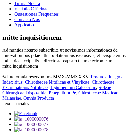
Turma Nostra
Visitatio Officinae
Quaestiones Frequentes
Contacta Nos
Applicatio
mitte inquisitionem
Ad nuntios nostros subscribite ut novissimas informationes de
innovationibus pilae lithii, oblationibus exclusivis, et perspicientiis
industriae accipiatis—directe ad capsam tuam electronicam!
mitte inquisitionem
© Iura omnia reservantur - MMX-MMXXXV.
Producta Insignia
,
Index situs
,
Chirothecae Nitrilicae et Vinylicae
,
Chirothecae
Examinationis Nitrilicae
,
Tegumentum Calceorum
,
Soleae
Chirurgicae Disposable
,
Praeputium Pe
,
Chirothecae Medicae
Malaesiae
,
Omnia Producta
nexus sociales: