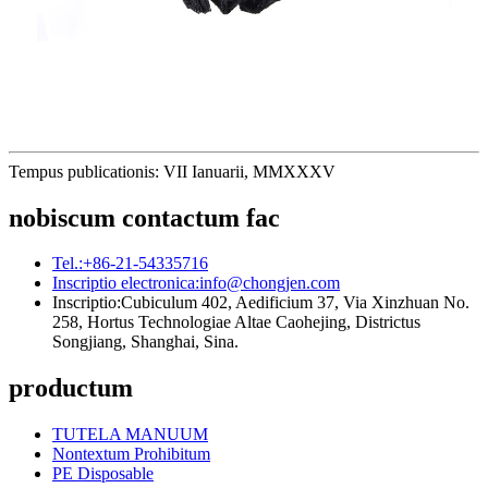
Tempus publicationis: VII Ianuarii, MMXXXV
nobiscum contactum fac
Tel.:
+86-21-54335716
Inscriptio electronica:
info@chongjen.com
Inscriptio:
Cubiculum 402, Aedificium 37, Via Xinzhuan No.
258, Hortus Technologiae Altae Caohejing, Districtus
Songjiang, Shanghai, Sina.
productum
TUTELA MANUUM
Nontextum Prohibitum
PE Disposable