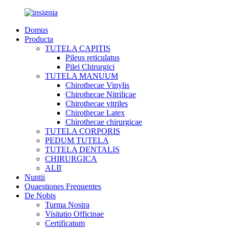
Domus
Producta
TUTELA CAPITIS
Pileus reticulatus
Pilei Chirurgici
TUTELA MANUUM
Chirothecae Vinylis
Chirothecae Nitrilicae
Chirothecae vitriles
Chirothecae Latex
Chirothecae chirurgicae
TUTELA CORPORIS
PEDUM TUTELA
TUTELA DENTALIS
CHIRURGICA
ALII
Nuntii
Quaestiones Frequentes
De Nobis
Turma Nostra
Visitatio Officinae
Certificatum