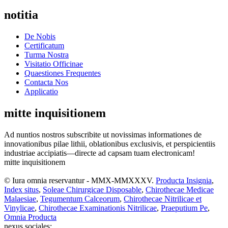
notitia
De Nobis
Certificatum
Turma Nostra
Visitatio Officinae
Quaestiones Frequentes
Contacta Nos
Applicatio
mitte inquisitionem
Ad nuntios nostros subscribite ut novissimas informationes de
innovationibus pilae lithii, oblationibus exclusivis, et perspicientiis
industriae accipiatis—directe ad capsam tuam electronicam!
mitte inquisitionem
© Iura omnia reservantur - MMX-MMXXXV.
Producta Insignia
,
Index situs
,
Soleae Chirurgicae Disposable
,
Chirothecae Medicae
Malaesiae
,
Tegumentum Calceorum
,
Chirothecae Nitrilicae et
Vinylicae
,
Chirothecae Examinationis Nitrilicae
,
Praeputium Pe
,
Omnia Producta
nexus sociales: