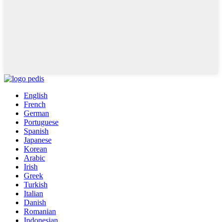
English
French
German
Portuguese
Spanish
Japanese
Korean
Arabic
Irish
Greek
Turkish
Italian
Danish
Romanian
Indonesian