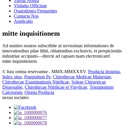
Turma Nostra
Visitatio Officinae
Quaestiones Frequentes
Contacta Nos
Applicatio
mitte inquisitionem
Ad nuntios nostros subscribite ut novissimas informationes de
innovationibus pilae lithii, oblationibus exclusivis, et perspicientiis
industriae accipiatis—directe ad capsam tuam electronicam!
mitte inquisitionem
© Iura omnia reservantur - MMX-MMXXXV.
Producta Insignia
,
Index situs
,
Praeputium Pe
,
Chirothecae Medicae Malaesiae
,
Chirothecae Examinationis Nitrilicae
,
Soleae Chirurgicae
Disposable
,
Chirothecae Nitrilicae et Vinylicae
,
Tegumentum
Calceorum
,
Omnia Producta
nexus sociales: