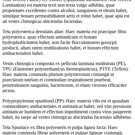
Lamination) est materia texti non texta vulgo adhibita, quae
proprietates excellentes contra alcohol, sanguinem et oleum habet,
simulque bonam permeabilitatem aeris et robur habet, quae apta est
ad vestes chirurgicas abiciendas faciendas.
Tela polyesterica densitatis altae: Haec materia est praecipue fibra
polyesterica, quae effectum antistaticum et bonam
hydrophobicitatem habet, non facile flocculationem gossypii
producit, altam ratem reutilizationis habet, et bonum effectum
antibacterialem habet.
Vestis chirurgica composita ex pellicula laminata multistrata (PE),
TPU (Elastomer polyurethanicus thermoplasticus), PTFE (Teflon):
Haec materia commoda plurium polymerorum coniungit ut
praeclaram tutelam et commodam respirationem praebeat,
penetrationem sanguinis, bacteriorum, et etiam virorum efficaciter
arcens.
Polypropylenum spunbond (PP): Haec materia vilis est et quasdam
commoditates antibacteriales et antistaticas habet, sed vim pressionis
antistaticae humilem et effectum impedimenti contra virus pauperem
habet, ita saepe ad vestes chirurgicas abiciendas faciendas adhibetur.
Tela Spunlace ex fibra polyesteris et pulpa lignea facta: Haec
materia commoda fibrae polyesteris et pulpae ligneae coniungit,