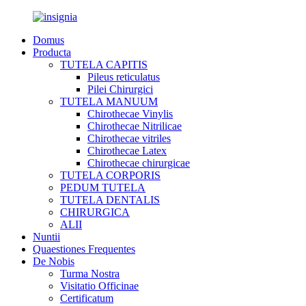
Domus
Producta
TUTELA CAPITIS
Pileus reticulatus
Pilei Chirurgici
TUTELA MANUUM
Chirothecae Vinylis
Chirothecae Nitrilicae
Chirothecae vitriles
Chirothecae Latex
Chirothecae chirurgicae
TUTELA CORPORIS
PEDUM TUTELA
TUTELA DENTALIS
CHIRURGICA
ALII
Nuntii
Quaestiones Frequentes
De Nobis
Turma Nostra
Visitatio Officinae
Certificatum