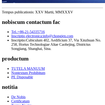
Tempus publicationis: XXV Martii, MMXXXV
nobiscum contactum fac
Tel.:
+86-21-54335716
Inscriptio electronica:
info@chongjen.com
Inscriptio:
Cubiculum 402, Aedificium 37, Via Xinzhuan No.
258, Hortus Technologiae Altae Caohejing, Districtus
Songjiang, Shanghai, Sina.
productum
TUTELA MANUUM
Nontextum Prohibitum
PE Disposable
notitia
De Nobis
Certificatum