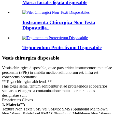
Masca facialis ligata disposable
Instrumenta Chirurgica Non Texta
Disposutilia...
Tegumentum Protectivum Disposabile
Vestis chirurgica disposable
Vestis chirurgica disposable, quae pars critica instrumentorum tutelae
personalis (PPE) in ambitu medico adhibitorum est. Infra est
conspectus accuratus:
**Toga chirurgica abicienda**
Hae togae semel tantum adhibentur et ad protegendos et operarios
sanitarios et aegros a contaminatione mutua per curationes
designatae sunt.
Proprietates Claves
1. Materia**:
Textura Non Texta SMS vel SMMS: SMS (Spunbond Meltblown
Non Woven Fabric) vel SMMS (Spunbond Meltblown Non Woven