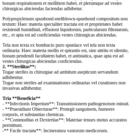
bonam respirationem et mollitiem habet, et plerumque ad vestes
chirurgicas abiciendas faciendas adhibetur.
Polypropylenum spunbond-meltblown-spunbond compositum non
textum: Haec materia specialiter tractata est et proprietates habet
resistendi humiditati, effusioni liquidorum, particularum filtratarum,
etc., et apta est ad conficiendas vestes chirurgicas abiciendas.
Tela non texta ex bombacio puro spunlace vel tela non texta
ordinaria: Haec materia mollis et spirantis est, sine attritu et silentio,
bonam pendendi facultatem habet, et antistatica, quae apta est ad
vestes chirurgicas abiciendas conficiendas.
2. **Sterilitas**:
Togae steriles in chirurgiae ad ambitum asepticum servandum
adhibentur.
Togae non steriles ad examinationes ordinarias vel curationes non
invasivas adhibentur.
Tria **Beneficia**
- **Infectionis Imperium**: Transmissionem pathogenorum minuit.
- **Praesidium Obiecturae**: Protegit sanguinem, humores
corporis, et substantias chemicas.
- **Commoditas et Dexteritas**: Materiae tenues motus accuratos
permittunt.
-** Facile tractatu**: Incineratura vastorum medicorum.