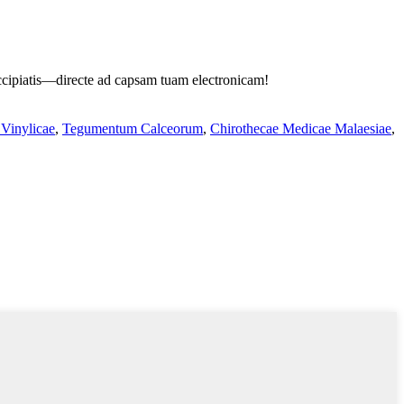
e accipiatis—directe ad capsam tuam electronicam!
 Vinylicae
,
Tegumentum Calceorum
,
Chirothecae Medicae Malaesiae
,